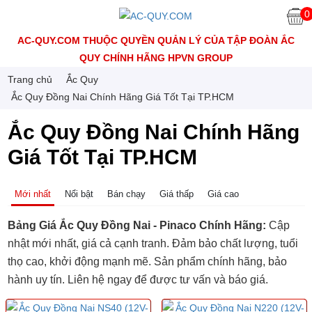
0
AC-QUY.COM THUỘC QUYỀN QUẢN LÝ CỦA TẬP ĐOÀN ẮC
QUY CHÍNH HÃNG HPVN GROUP
Trang chủ
Ắc Quy
Ắc Quy Đồng Nai Chính Hãng Giá Tốt Tại TP.HCM
Ắc Quy Đồng Nai Chính Hãng
Giá Tốt Tại TP.HCM
Mới nhất
Nổi bật
Bán chạy
Giá thấp
Giá cao
Bảng
Giá Ắc Quy Đồng Nai - Pinaco Chính Hãng:
Cập
nhật mới nhất, giá cả cạnh tranh. Đảm bảo chất lượng, tuổi
thọ cao, khởi động mạnh mẽ. Sản phẩm chính hãng, bảo
hành uy tín. Liên hệ ngay để được tư vấn và báo giá.