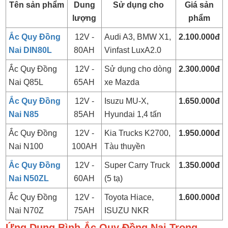
Tên sản phẩm
Dung
Sử dụng cho
Giá sản
lượng
phẩm
Ắc Quy Đồng
12V -
Audi A3, BMW X1,
2.100.000đ
Nai DIN80L
80AH
Vinfast LuxA2.0
Ắc Quy Đồng
12V -
Sử dụng cho dòng
2.300.000đ
Nai Q85L
65AH
xe Mazda
Ắc Quy Đồng
12V -
Isuzu MU-X,
1.650.000đ
Nai N85
85AH
Hyundai 1,4 tấn
Ắc Quy Đồng
12V -
Kia Trucks K2700,
1.950.000đ
Nai N100
100AH
Tàu thuyền
Ắc Quy Đồng
12V -
Super Carry Truck
1.350.000đ
Nai N50ZL
60AH
(5 tạ)
Ắc Quy Đồng
12V -
Toyota Hiace,
1.600.000đ
Nai N70Z
75AH
ISUZU NKR
Ứng Dụng Bình Ắc Quy Đồng Nai Trong