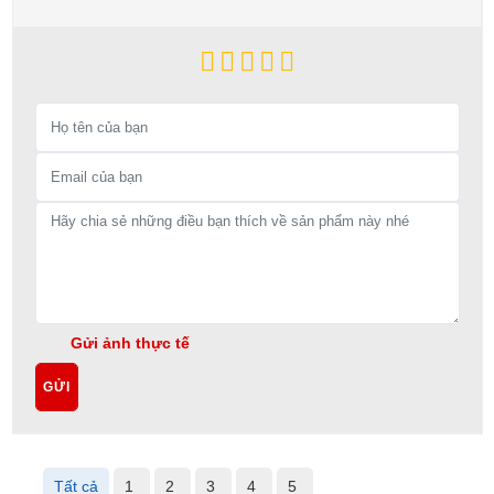
Gửi ảnh thực tế
GỬI
Tất cả
1
2
3
4
5