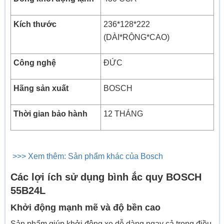
Kích thước
236*128*222
(DÀI*RỘNG*CAO)
Công nghệ
ĐỨC
Hãng sản xuất
BOSCH
Thời gian bảo hành
12 THÁNG
>>> Xem thêm: Sản phẩm khác của Bosch
C
ác lợi ích sử dụng bình ắc quy BOSCH
55B24L
Khởi động mạnh mẽ và độ bền cao
Sản phẩm giúp khởi động xe dễ dàng ngay cả trong điều