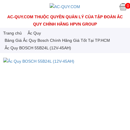
0
AC-QUY.COM THUỘC QUYỀN QUẢN LÝ CỦA TẬP ĐOÀN ẮC
QUY CHÍNH HÃNG HPVN GROUP
Trang chủ
Ắc Quy
Bảng Giá Ắc Quy Bosch Chính Hãng Giá Tốt Tại TP.HCM
Ắc Quy BOSCH 55B24L (12V-45AH)