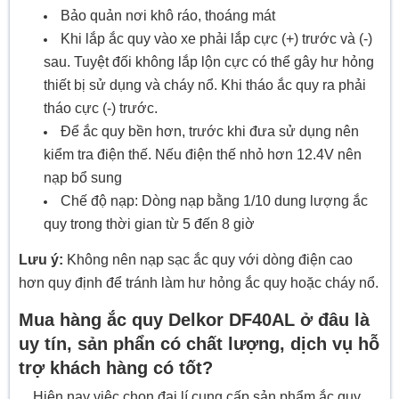
Bảo quản nơi khô ráo, thoáng mát
Khi lắp ắc quy vào xe phải lắp cực (+) trước và (-)
sau. Tuyệt đối không lắp lộn cực có thể gây hư hỏng
thiết bị sử dụng và cháy nổ. Khi tháo ắc quy ra phải
tháo cực (-) trước.
Để ắc quy bền hơn, trước khi đưa sử dụng nên
kiểm tra điện thế. Nếu điện thế nhỏ hơn 12.4V nên
nạp bổ sung
Chế độ nạp: Dòng nạp bằng 1/10 dung lượng ắc
quy trong thời gian từ 5 đến 8 giờ
Lưu ý:
Không nên nạp sạc ắc quy với dòng điện cao
hơn quy định để tránh làm hư hỏng ắc quy hoặc cháy nổ.
Mua hàng ắc quy Delkor DF40AL ở đâu là
uy tín, sản phẩn có chất lượng, dịch vụ hỗ
trợ khách hàng có tốt?
Hiện nay việc chọn đại lí cung cấp sản phẩm ắc quy