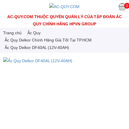
0
AC-QUY.COM THUỘC QUYỀN QUẢN LÝ CỦA TẬP ĐOÀN ẮC
QUY CHÍNH HÃNG HPVN GROUP
Trang chủ
Ắc Quy
Ắc Quy Delkor Chính Hãng Giá Tốt Tại TP.HCM
Ắc Quy Delkor DF40AL (12V-40AH)