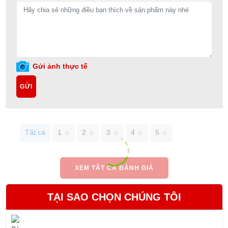
Gửi ảnh thực tế
GỬI
Tất cả
1
2
3
4
5
XEM TẤT CẢ ĐÁNH GIÁ
TẠI SAO CHỌN CHÚNG TÔI