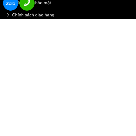
Chính sách bảo mật
Chính sách giao hàng
THÊM VÀO GIỎ
MUA NGAY
SẢN PHẨM
LIÊN KẾT WEBSITE