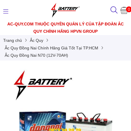
0
AC-QUY.COM THUỘC QUYỀN QUẢN LÝ CỦA TẬP ĐOÀN ẮC
QUY CHÍNH HÃNG HPVN GROUP
Trang chủ
Ắc Quy
Ắc Quy Đồng Nai Chính Hãng Giá Tốt Tại TP.HCM
Ắc Quy Đồng Nai N70 (12V-70AH)