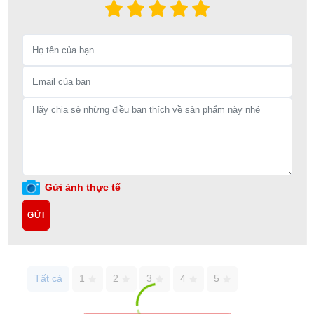
Gửi ảnh thực tế
GỬI
Tất cả
1
2
3
4
5