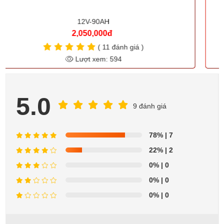
12V-80AH
1,950,000đ
( 8 đánh giá )
Lượt xem: 553
5.0
9 đánh giá
78%
| 7
22%
| 2
0%
| 0
0%
| 0
0%
| 0