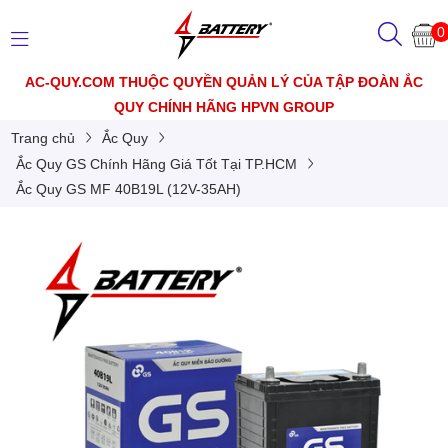
0
AC-QUY.COM THUỘC QUYỀN QUẢN LÝ CỦA TẬP ĐOÀN ẮC
QUY CHÍNH HÃNG HPVN GROUP
Trang chủ
Ắc Quy
Ắc Quy GS Chính Hãng Giá Tốt Tại TP.HCM
Ắc Quy GS MF 40B19L (12V-35AH)