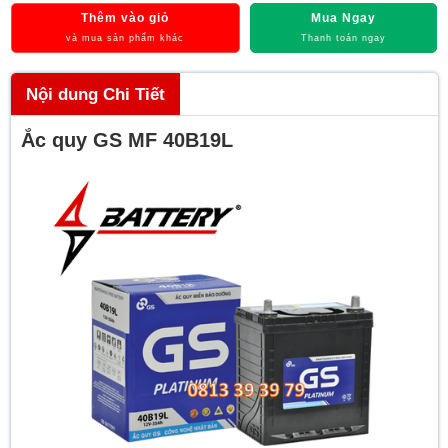
Thêm vào giỏ
Mua Ngay
và mua sản phẩm khác
Thanh toán ngay
Nội dung Chi Tiết
Ắc quy GS MF 40B19L