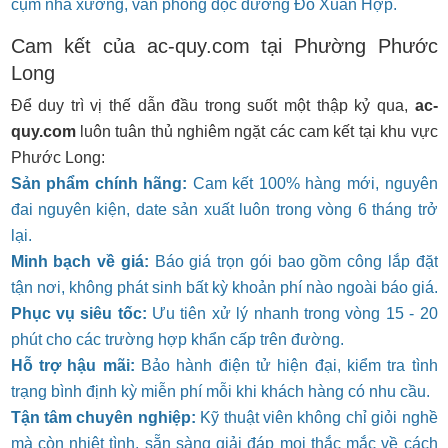
cụm nhà xưởng, văn phòng dọc đường Đỗ Xuân Hợp.
Cam kết của ac-quy.com tại Phường Phước
Long
Để duy trì vị thế dẫn đầu trong suốt một thập kỷ qua,
ac-
quy.com
luôn tuân thủ nghiêm ngặt các cam kết tại khu vực
Phước Long:
Sản phẩm chính hãng:
Cam kết 100% hàng mới, nguyên
đai nguyên kiện, date sản xuất luôn trong vòng 6 tháng trở
lại.
Minh bạch về giá:
Báo giá trọn gói bao gồm công lắp đặt
tận nơi, không phát sinh bất kỳ khoản phí nào ngoài báo giá.
Phục vụ siêu tốc:
Ưu tiên xử lý nhanh trong vòng 15 - 20
phút cho các trường hợp khẩn cấp trên đường.
Hỗ trợ hậu mãi:
Bảo hành điện tử hiện đại, kiểm tra tình
trạng bình định kỳ miễn phí mỗi khi khách hàng có nhu cầu.
Tận tâm chuyên nghiệp:
Kỹ thuật viên không chỉ giỏi nghề
mà còn nhiệt tình, sẵn sàng giải đáp mọi thắc mắc về cách