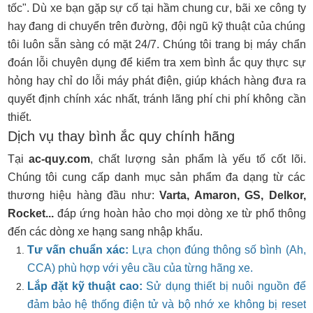
tốc". Dù xe bạn gặp sự cố tại hầm chung cư, bãi xe công ty
hay đang di chuyển trên đường, đội ngũ kỹ thuật của chúng
tôi luôn sẵn sàng có mặt 24/7. Chúng tôi trang bị máy chẩn
đoán lỗi chuyên dụng để kiểm tra xem bình ắc quy thực sự
hỏng hay chỉ do lỗi máy phát điện, giúp khách hàng đưa ra
quyết định chính xác nhất, tránh lãng phí chi phí không cần
thiết.
Dịch vụ thay bình ắc quy chính hãng
Tại
ac-quy.com
, chất lượng sản phẩm là yếu tố cốt lõi.
Chúng tôi cung cấp danh mục sản phẩm đa dạng từ các
thương hiệu hàng đầu như:
Varta, Amaron, GS, Delkor,
Rocket...
đáp ứng hoàn hảo cho mọi dòng xe từ phổ thông
đến các dòng xe hạng sang nhập khẩu.
Tư vấn chuẩn xác:
Lựa chọn đúng thông số bình (Ah,
CCA) phù hợp với yêu cầu của từng hãng xe.
Lắp đặt kỹ thuật cao:
Sử dụng thiết bị nuôi nguồn để
đảm bảo hệ thống điện tử và bộ nhớ xe không bị reset