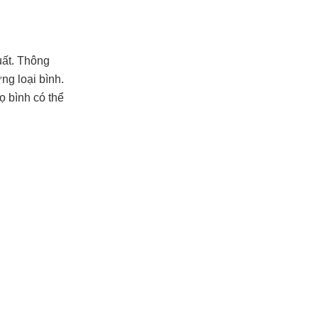
uất. Thông
ng loại bình.
ọ bình có thể