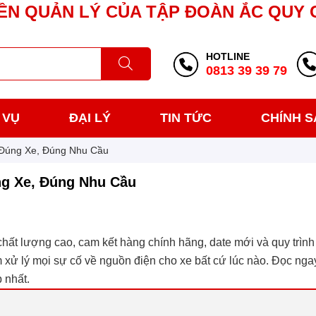
ỀN QUẢN LÝ CỦA TẬP ĐOÀN ẮC QUY 
HOTLINE
0813 39 39 79
 VỤ
ĐẠI LÝ
TIN TỨC
CHÍNH 
Đúng Xe, Đúng Nhu Cầu
g Xe, Đúng Nhu Cầu
hất lượng cao, cam kết hàng chính hãng, date mới và quy trình 
 xử lý mọi sự cố về nguồn điện cho xe bất cứ lúc nào. Đọc ngay
 nhất.