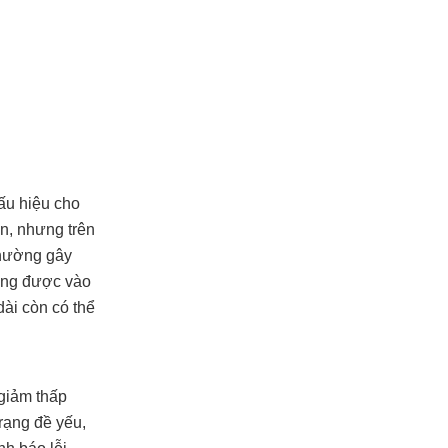
ấu hiệu cho
n, nhưng trên
thường gây
động được vào
dài còn có thể
 giảm thấp
rạng đề yếu,