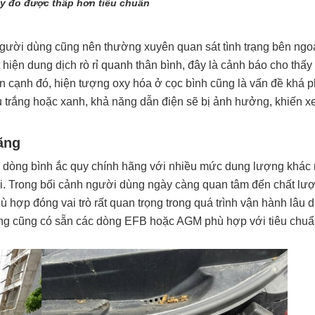
uy đo được thấp hơn tiêu chuẩn
gười dùng cũng nên thường xuyên quan sát tình trạng bên ngoà
hiện dung dịch rò rỉ quanh thân bình, đây là cảnh báo cho thấy
 cạnh đó, hiện tượng oxy hóa ở cọc bình cũng là vấn đề khá p
u trắng hoặc xanh, khả năng dẫn điện sẽ bị ảnh hưởng, khiến x
ãng
dòng bình ắc quy chính hãng với nhiều mức dung lượng khác 
tải. Trong bối cảnh người dùng ngày càng quan tâm đến chất lư
ù hợp đóng vai trò rất quan trọng trong quá trình vận hành lâu d
ng cũng có sẵn các dòng EFB hoặc AGM phù hợp với tiêu chuẩn