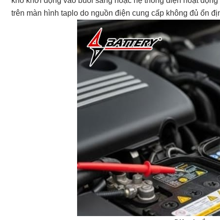
khó khởi động vào buổi sáng hoặc hệ thống điện hoạt động k
trên màn hình taplo do nguồn điện cung cấp không đủ ổn đị