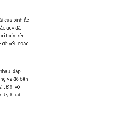
i của bình ắc
 ắc quy đã
hổ biến trên
e đề yếu hoặc
nhau, đáp
ợng và độ bền
ài.
Đối với
 kỹ thuật