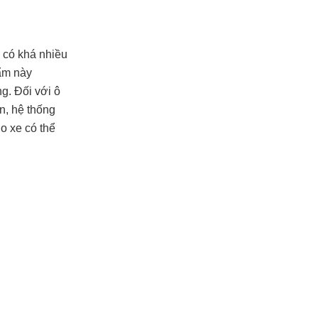
 có khá nhiều
hẩm này
g. Đối với ô
ến, hệ thống
o xe có thể