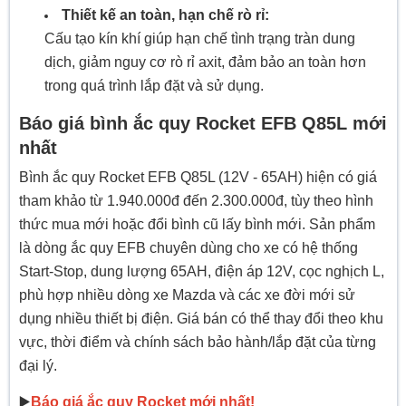
Thiết kế an toàn, hạn chế rò rỉ:
Cấu tạo kín khí giúp hạn chế tình trạng tràn dung
dịch, giảm nguy cơ rò rỉ axit, đảm bảo an toàn hơn
trong quá trình lắp đặt và sử dụng.
Báo giá bình ắc quy Rocket EFB Q85L mới
nhất
Bình ắc quy Rocket EFB Q85L (12V - 65AH) hiện có giá
tham khảo từ 1.940.000đ đến 2.300.000đ, tùy theo hình
thức mua mới hoặc đổi bình cũ lấy bình mới. Sản phẩm
là dòng ắc quy EFB chuyên dùng cho xe có hệ thống
Start-Stop, dung lượng 65AH, điện áp 12V, cọc nghịch L,
phù hợp nhiều dòng xe Mazda và các xe đời mới sử
dụng nhiều thiết bị điện. Giá bán có thể thay đổi theo khu
vực, thời điểm và chính sách bảo hành/lắp đặt của từng
đại lý.
▶️
Báo giá ắc quy Rocket mới nhất!