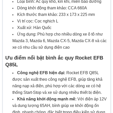
Loại bình: Ắc quy khô, kín khí, miễn bảo dưỡng
Dòng khởi động tham khảo: CCA 660A
Kích thước tham khảo: 233 x 173 x 225 mm
Vị trí cọc: Cọc nghịch L
Xuất xứ: Hàn Quốc
Ứng dụng: Phù hợp cho nhiều dòng xe ô tô như
Mazda 3, Mazda 6, Mazda CX-5, Mazda CX-8 và các
xe có nhu cầu sử dụng điện cao
Ưu điểm nổi bật bình ắc quy Rocket EFB
Q85L
Công nghệ EFB hiện đại:
Rocket EFB Q85L
được sản xuất theo công nghệ EFB, giúp tăng khả
năng nạp xả điện, phù hợp với các dòng xe có hệ
thống Start-Stop và xe sử dụng nhiều thiết bị điện.
Khả năng khởi động mạnh mẽ:
Với điện áp 12V
và dung lượng 65AH, bình giúp xe khởi động ổn
định, nhanh chóng, đặc biệt trong điều kiện sử dụng