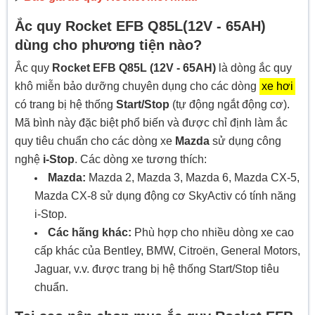
Ắc quy Rocket EFB Q85L(12V - 65AH)
dùng cho phương tiện nào?
Ắc quy
Rocket EFB Q85L (12V - 65AH)
là dòng ắc quy
khô miễn bảo dưỡng chuyên dụng cho các dòng
xe hơi
có trang bị hệ thống
Start/Stop
(tự động ngắt động cơ).
Mã bình này đặc biệt phổ biến và được chỉ định làm ắc
quy tiêu chuẩn cho các dòng xe
Mazda
sử dụng công
nghệ
i-Stop
. Các dòng xe tương thích:
Mazda:
Mazda 2, Mazda 3, Mazda 6, Mazda CX-5,
Mazda CX-8 sử dụng động cơ SkyActiv có tính năng
i-Stop.
Các hãng khác:
Phù hợp cho nhiều dòng xe cao
cấp khác của Bentley, BMW, Citroën, General Motors,
Jaguar, v.v. được trang bị hệ thống Start/Stop tiêu
chuẩn.