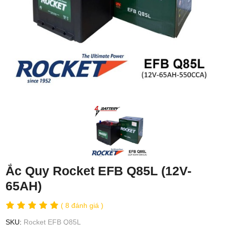
Ắc Quy Rocket EFB Q85L (12V-
65AH)
( 8 đánh giá )
SKU:
Rocket EFB Q85L