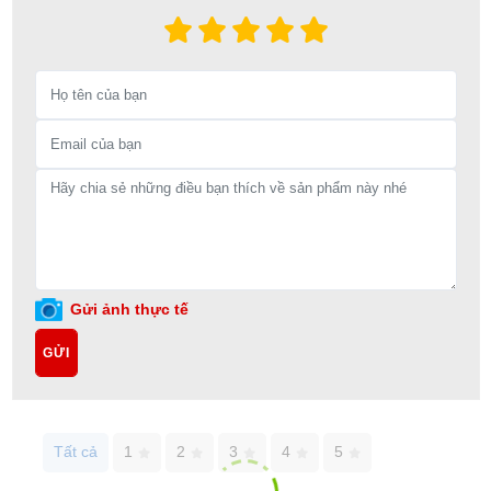
Gửi ảnh thực tế
GỬI
Tất cả
1
2
3
4
5