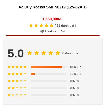
c Quy Rocket SMF 56219 (12V-62AH)
Ắc Q
1,650,000đ
( 11 đánh giá )
Lượt xem: 54
5.0
8 đánh giá
88%
| 7
13%
| 1
0%
| 0
0%
| 0
0%
| 0