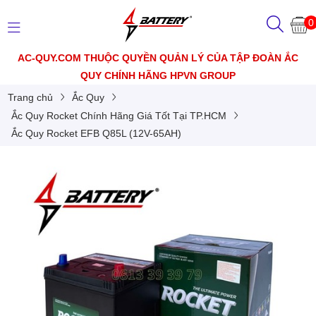
0
AC-QUY.COM THUỘC QUYỀN QUẢN LÝ CỦA TẬP ĐOÀN ẮC
QUY CHÍNH HÃNG HPVN GROUP
Trang chủ
Ắc Quy
Ắc Quy Rocket Chính Hãng Giá Tốt Tại TP.HCM
Ắc Quy Rocket EFB Q85L (12V-65AH)