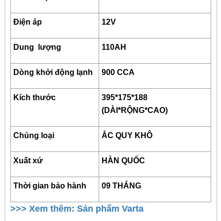
Điện áp
12V
Dung lượng
110
AH
Dòng khởi động lạnh
900
CCA
Kích thước
3
95
*175*188
(DÀI*RỘNG*CAO)
Chủng loại
ẮC QUY KHÔ
Xuất xứ
HÀN QUỐC
Thời gian bảo hành
09
THÁNG
>>> Xem thêm: Sản phẩm Varta