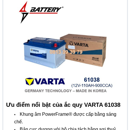
Ưu điểm nổi bật của ắc quy VARTA 61038
Khung âm PowerFrame® được cấp bằng sáng
chế.
Bản cực dương với bộ chia tách bằng sợi thuỷ