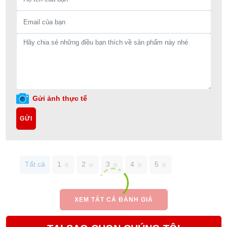
Gửi ảnh thực tế
GỬI
Tất cả
1
2
3
4
5
XEM TẤT CẢ ĐÁNH GIÁ