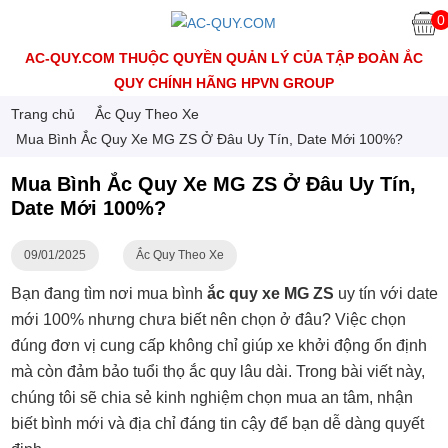
0
AC-QUY.COM THUỘC QUYỀN QUẢN LÝ CỦA TẬP ĐOÀN ẮC
QUY CHÍNH HÃNG HPVN GROUP
Trang chủ
Ắc Quy Theo Xe
Mua Bình Ắc Quy Xe MG ZS Ở Đâu Uy Tín, Date Mới 100%?
Mua Bình Ắc Quy Xe MG ZS Ở Đâu Uy Tín,
Date Mới 100%?
09/01/2025
Ắc Quy Theo Xe
Bạn đang tìm nơi mua bình
ắc quy xe MG ZS
uy tín với date
mới 100% nhưng chưa biết nên chọn ở đâu? Việc chọn
đúng đơn vị cung cấp không chỉ giúp xe khởi động ổn định
mà còn đảm bảo tuổi thọ ắc quy lâu dài. Trong bài viết này,
chúng tôi sẽ chia sẻ kinh nghiệm chọn mua an tâm, nhận
biết bình mới và địa chỉ đáng tin cậy để bạn dễ dàng quyết