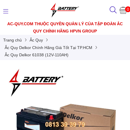
0
AC-QUY.COM THUỘC QUYỀN QUẢN LÝ CỦA TẬP ĐOÀN ẮC
QUY CHÍNH HÃNG HPVN GROUP
Trang chủ
Ắc Quy
Ắc Quy Delkor Chính Hãng Giá Tốt Tại TP.HCM
Ắc Quy Delkor 61038 (12V-110AH)