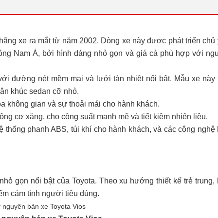
hãng xe ra mắt từ năm 2002. Dòng xe này được phát triển chủ
ông Nam Á, bởi hình dáng nhỏ gọn và giá cả phù hợp với ngư
, với đường nét mềm mại và lưới tản nhiệt nổi bật. Mẫu xe nà
 phân khúc sedan cỡ nhỏ.
hóa không gian và sự thoải mái cho hành khách.
ng cơ xăng, cho công suất mạnh mẽ và tiết kiệm nhiên liệu.
ệ thống phanh ABS, túi khí cho hành khách, và các công nghệ h
ỏ gọn nổi bật của Toyota. Theo xu hướng thiết kế trẻ trung,
hiếm cảm tình người tiêu dùng.