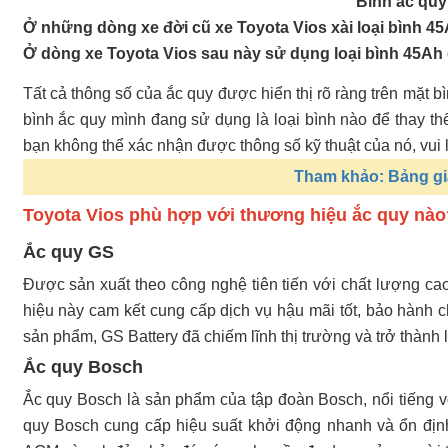
Bình ắc quy
Ở những dòng xe đời cũ xe Toyota Vios xài loại bình 4
Ở dòng xe Toyota Vios sau này sử dụng loại bình 45Ah
Tất cả thông số của ắc quy được hiển thị rõ ràng trên mặt b
bình ắc quy mình đang sử dụng là loại bình nào để thay th
bạn không thể xác nhận được thông số kỹ thuật của nó, vui l
Tham khảo: Bảng gi
Toyota Vios phù hợp với thương hiệu ắc quy nào
Ắc quy GS
Được sản xuất theo công nghệ tiên tiến với chất lượng c
hiệu này cam kết cung cấp dịch vụ hậu mãi tốt, bảo hành c
sản phẩm, GS Battery đã chiếm lĩnh thị trường và trở thành
Ắc quy Bosch
Ắc quy Bosch là sản phẩm của tập đoàn Bosch, nổi tiếng vớ
quy Bosch cung cấp hiệu suất khởi động nhanh và ổn định