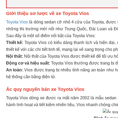
Giới thiệu sơ lược về xe Toyota Vios
Toyota Vios
là dòng sedan cỡ nhỏ 4 cửa của Toyota, được 
những thị trường mới nổi như Trung Quốc, Đài Loan và Đ
Sau đây là một số điểm nổi bật của Toyota Vios:
Thiết kế:
Toyota Vios có kiểu dáng thanh lịch và hiện đại
thiết kế với các chi tiết tinh tế, mang lại vẻ sang trọng cho
Nội thất:
Nội thất của Toyota Vios được thiết kế để tối ưu 
Động cơ và hiệu suất:
Toyota Vios thường được trang bị độ
An toàn:
Vios được trang bị nhiều tính năng an toàn như h
hệ thống cân bằng điện tử.
Ắc quy nguyên bản xe Toyota Vios
Toyota Vios dòng xe được ra mắt năm 2002 là mẫu sedan nh
hành linh hoạt và tiết kiệm nhiên liệu, Vios nhanh chóng c