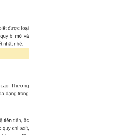
biết được loại
 quy bị mờ và
t nhất nhé.
n cao. Thương
đa dạng trong
tiên tiến, ắc
quy chì axít,