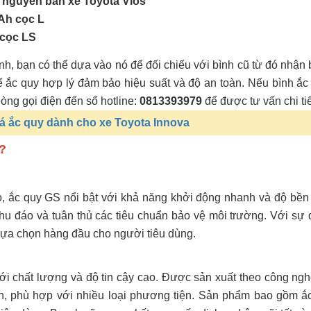
 nguyên bản xe Toyota Vios
5Ah cọc L
 cọc LS
ình, bạn có thể dựa vào nó để đối chiếu với bình cũ từ đó nhận 
ế ắc quy hợp lý đảm bảo hiệu suất và độ an toàn. Nếu bình ắc
òng gọi điện đến số hotline:
0813393979
để được tư vấn chi tiế
á ắc quy dành cho xe Toyota Innova
?
ao, ắc quy GS nổi bật với khả năng khởi động nhanh và độ bề
hu đáo và tuân thủ các tiêu chuẩn bảo vệ môi trường. Với sự 
 lựa chọn hàng đầu cho người tiêu dùng.
i chất lượng và độ tin cậy cao. Được sản xuất theo công nghệ 
, phù hợp với nhiều loại phương tiện. Sản phẩm bao gồm ắc 