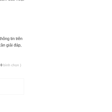
hông tin trên
ần giải đáp,
(
bình chọn
)
0