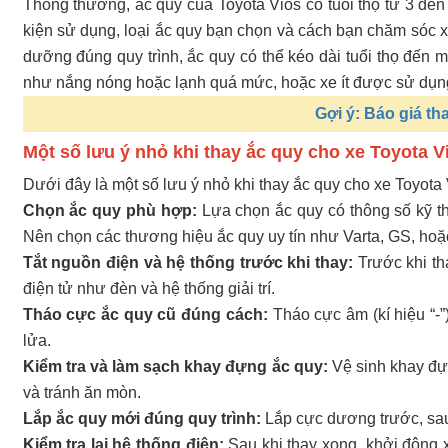
Thông thường, ắc quy của Toyota Vios có tuổi thọ từ 3 đến
kiện sử dụng, loại ắc quy bạn chọn và cách bạn chăm sóc x
dưỡng đúng quy trình, ắc quy có thể kéo dài tuổi thọ đến m
như nắng nóng hoặc lạnh quá mức, hoặc xe ít được sử dụn
Gợi ý: Báo giá th
Một số lưu ý nhỏ khi thay ắc quy cho xe Toyota V
Dưới đây là một số lưu ý nhỏ khi thay ắc quy cho xe Toyota 
Chọn ắc quy phù hợp:
Lựa chọn ắc quy có thông số kỹ th
Nên chọn các thương hiệu ắc quy uy tín như Varta, GS, hoặ
Tắt nguồn điện và hệ thống trước khi thay:
Trước khi th
điện tử như đèn và hệ thống giải trí.
Tháo cực ắc quy cũ đúng cách:
Tháo cực âm (kí hiệu “-”
lửa.
Kiểm tra và làm sạch khay đựng ắc quy:
Vệ sinh khay đựn
và tránh ăn mòn.
Lắp ắc quy mới đúng quy trình:
Lắp cực dương trước, sau
Kiểm tra lại hệ thống điện:
Sau khi thay xong, khởi động xe