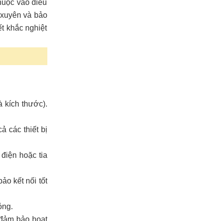
thuộc vào điều
 xuyên và bảo
ết khắc nghiệt
 kích thước).
 các thiết bị
 điện hoặc tia
o kết nối tốt
ỏng.
ể đảm bảo hoạt