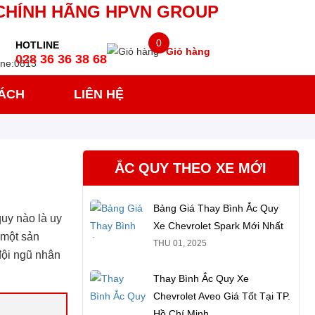
CHÍNH HÃNG HPVN GROUP
0
HOTLINE
Giỏ hàng
028 36 36 38 68
SÁCH
LIÊN HỆ
ẮC QUY THEO XE MỚI
Bảng Giá Thay Bình Ắc Quy
uy nào là uy
Xe Chevrolet Spark Mới Nhất
 một sản
THU 01, 2025
ội ngũ nhân
Thay Bình Ắc Quy Xe
Chevrolet Aveo Giá Tốt Tại TP.
Hồ Chí Minh