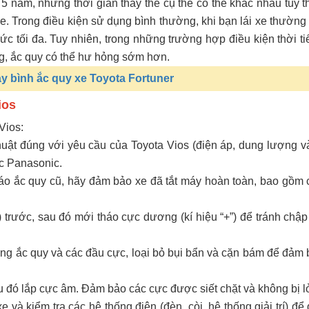
 5 năm, nhưng thời gian thay thế cụ thể có thể khác nhau tùy 
e. Trong điều kiện sử dụng bình thường, khi bạn lái xe thường
ức tối đa. Tuy nhiên, trong những trường hợp điều kiện thời ti
g, ắc quy có thể hư hỏng sớm hơn.
ay bình ắc quy xe Toyota Fortuner
ios
Vios:
uật đúng với yêu cầu của Toyota Vios (điện áp, dung lượng và
c Panasonic.
áo ắc quy cũ, hãy đảm bảo xe đã tắt máy hoàn toàn, bao gồm cả
) trước, sau đó mới tháo cực dương (kí hiệu “+”) để tránh chập
g ắc quy và các đầu cực, loại bỏ bụi bẩn và cặn bám để đảm bả
 đó lắp cực âm. Đảm bảo các cực được siết chặt và không bị l
 và kiểm tra các hệ thống điện (đèn, còi, hệ thống giải trí) đ