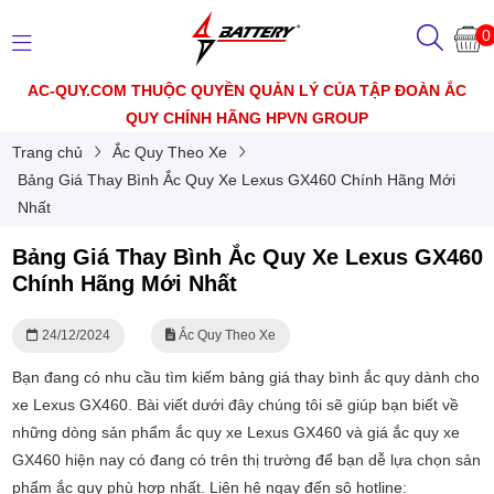
0
AC-QUY.COM THUỘC QUYỀN QUẢN LÝ CỦA TẬP ĐOÀN ẮC
QUY CHÍNH HÃNG HPVN GROUP
Trang chủ
Ắc Quy Theo Xe
Bảng Giá Thay Bình Ắc Quy Xe Lexus GX460 Chính Hãng Mới
Nhất
Bảng Giá Thay Bình Ắc Quy Xe Lexus GX460
Chính Hãng Mới Nhất
24/12/2024
Ắc Quy Theo Xe
Bạn đang có nhu cầu tìm kiếm bảng giá thay bình ắc quy dành cho
xe Lexus GX460. Bài viết dưới đây chúng tôi sẽ giúp bạn biết về
những dòng sản phẩm ắc quy xe Lexus GX460 và giá ắc quy xe
GX460 hiện nay có đang có trên thị trường để bạn dễ lựa chọn sản
phẩm ắc quy phù hợp nhất. Liên hệ ngay đến sô hotline: