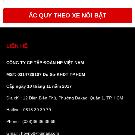
ẮC QUY THEO XE NỔI BẬT
LIÊN HỆ
CÔNG TY CP TẬP ĐOÀN HP VIỆT NAM
MST: 0314729107 Do Sở KHĐT TP.HCM
Cấp ngày 10 tháng 11 năm 2017
Địa chỉ : 12 Điện Biên Phủ, Phường Đakao, Quận 1, TP. HCM
Hotline : 0813 39 39 79
Phone : (028)36 36 38 68
Gmail : hpvn68@gmail.com