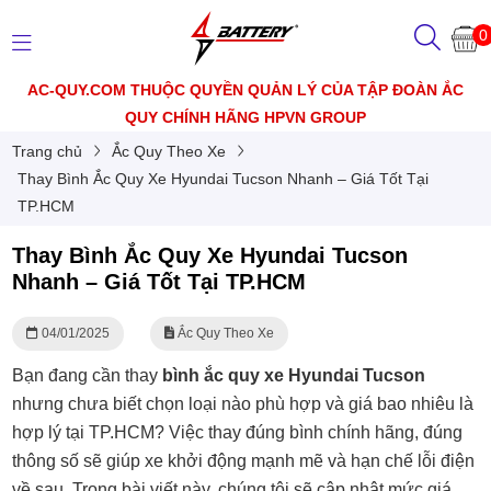
0
AC-QUY.COM THUỘC QUYỀN QUẢN LÝ CỦA TẬP ĐOÀN ẮC
QUY CHÍNH HÃNG HPVN GROUP
Trang chủ
Ắc Quy Theo Xe
Thay Bình Ắc Quy Xe Hyundai Tucson Nhanh – Giá Tốt Tại
TP.HCM
Thay Bình Ắc Quy Xe Hyundai Tucson
Nhanh – Giá Tốt Tại TP.HCM
04/01/2025
Ắc Quy Theo Xe
Bạn đang cần thay
bình ắc quy xe Hyundai Tucson
nhưng chưa biết chọn loại nào phù hợp và giá bao nhiêu là
hợp lý tại TP.HCM? Việc thay đúng bình chính hãng, đúng
thông số sẽ giúp xe khởi động mạnh mẽ và hạn chế lỗi điện
về sau. Trong bài viết này, chúng tôi sẽ cập nhật mức giá