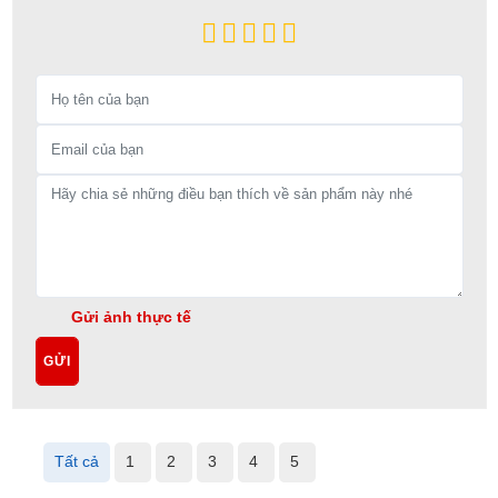
Gửi ảnh thực tế
GỬI
Tất cả
1
2
3
4
5