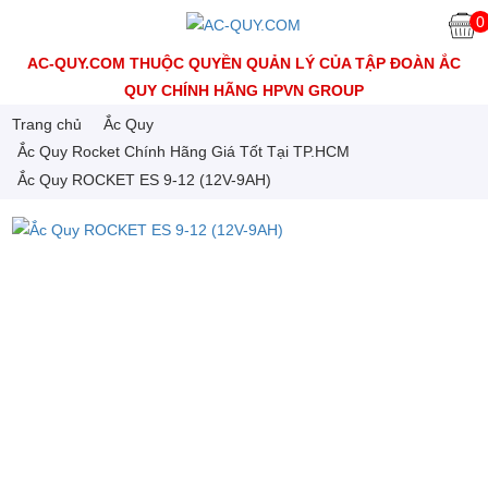
0
AC-QUY.COM THUỘC QUYỀN QUẢN LÝ CỦA TẬP ĐOÀN ẮC
QUY CHÍNH HÃNG HPVN GROUP
Trang chủ
Ắc Quy
Ắc Quy Rocket Chính Hãng Giá Tốt Tại TP.HCM
Ắc Quy ROCKET ES 9-12 (12V-9AH)