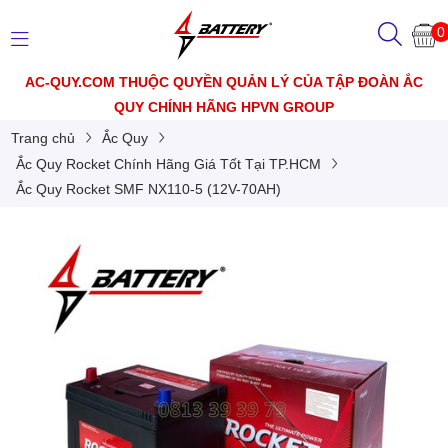
0
AC-QUY.COM THUỘC QUYỀN QUẢN LÝ CỦA TẬP ĐOÀN ẮC
QUY CHÍNH HÃNG HPVN GROUP
Trang chủ
Ắc Quy
Ắc Quy Rocket Chính Hãng Giá Tốt Tại TP.HCM
Ắc Quy Rocket SMF NX110-5 (12V-70AH)