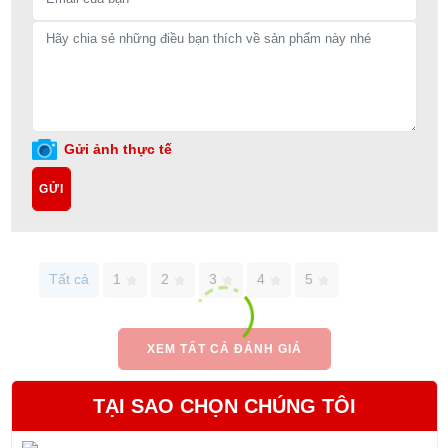
Gửi ảnh thực tế
GỬI
Tất cả
1
2
3
4
5
XEM TẤT CẢ ĐÁNH GIÁ
TẠI SAO CHỌN CHÚNG TÔI