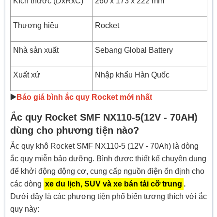
Kích thước (DxRxC)
260 x 173 x 222 mm
Thương hiệu
Rocket
Nhà sản xuất
Sebang Global Battery
Xuất xứ
Nhập khẩu Hàn Quốc
▶️
Báo giá bình ắc quy Rocket mới nhất
Ắc quy Rocket SMF NX110-5(12V - 70AH)
dùng cho phương tiện nào?
Ắc quy khô
Rocket SMF NX110-5 (12V - 70Ah)
là dòng
ắc quy miễn bảo dưỡng. Bình được thiết kế chuyên dụng
để khởi động động cơ, cung cấp nguồn điện ổn định cho
các dòng
xe du lịch, SUV và xe bán tải
cỡ trung
.
Dưới đây là các phương tiện phổ biến tương thích với ắc
quy này: