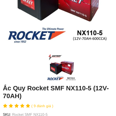
Ắc Quy Rocket SMF NX110-5 (12V-
70AH)
( 9 đánh giá )
SKU:
Rocket SMF NX110-5