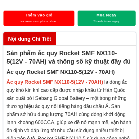
Thêm vào giỏ
Mua Ngay
và mua sản phẩm khác
Thanh toán ngay
Nội dung Chi Tiết
Sản phẩm ắc quy Rocket SMF NX110-
5(12V - 70AH) và thông số kỹ thuật đầy đủ
Ắc quy Rocket SMF NX110-5(12V - 70AH)
Ắc quy Rocket SMF NX110-5(12V - 70AH)
là dòng ắc
quy khô kín khí cao cấp được nhập khẩu từ Hàn Quốc,
sản xuất bởi Sebang Global Battery – một trong những
thương hiệu ắc quy nổi tiếng hàng đầu châu Á. Sản
phẩm sở hữu dung lượng 70AH cùng dòng khởi động
lạnh khoảng 600CCA, giúp xe đề nổ mạnh mẽ, vận hành
ổn định và đáp ứng tốt nhu cầu sử dụng nhiều thiết bị
điện trên ô tô. Rocket SMF NX110-5 sử dụng công nghệ