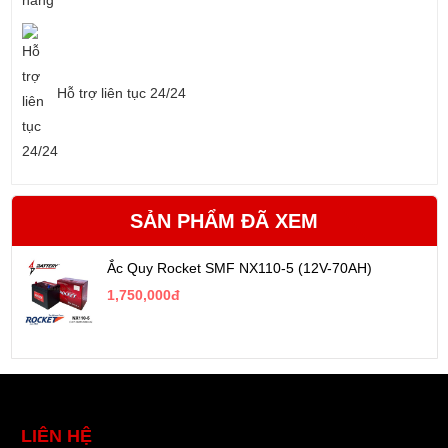
Hỗ trợ liên tục 24/24
SẢN PHẨM ĐÃ XEM
Ắc Quy Rocket SMF NX110-5 (12V-70AH)
1,750,000đ
LIÊN HỆ