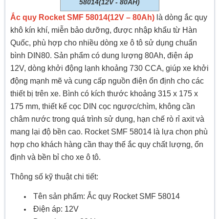
58014(12V - 80AH)
Ắc quy Rocket SMF 58014(12V – 80Ah)
là dòng ắc quy
khô kín khí, miễn bảo dưỡng, được nhập khẩu từ Hàn
Quốc, phù hợp cho nhiều dòng xe ô tô sử dụng chuẩn
bình DIN80. Sản phẩm có dung lượng 80Ah, điện áp
12V, dòng khởi động lạnh khoảng 730 CCA, giúp xe khởi
động mạnh mẽ và cung cấp nguồn điện ổn định cho các
thiết bị trên xe. Bình có kích thước khoảng 315 x 175 x
175 mm, thiết kế cọc DIN cọc ngược/chìm, không cần
châm nước trong quá trình sử dụng, hạn chế rò rỉ axit và
mang lại độ bền cao. Rocket SMF 58014 là lựa chọn phù
hợp cho khách hàng cần thay thế ắc quy chất lượng, ổn
định và bền bỉ cho xe ô tô.
Thông số kỹ thuật chi tiết:
Tên sản phẩm: Ắc quy Rocket SMF 58014
Điện áp: 12V