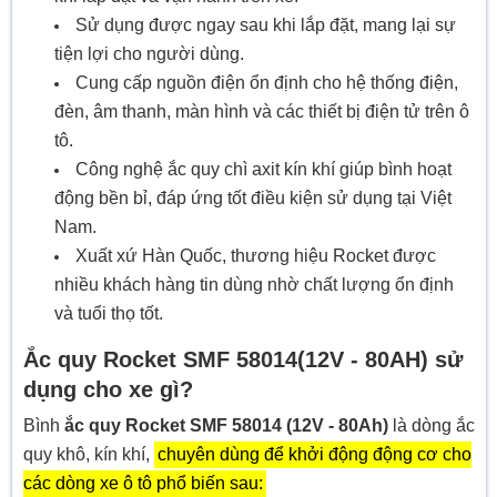
Sử dụng được ngay sau khi lắp đặt, mang lại sự
tiện lợi cho người dùng.
Cung cấp nguồn điện ổn định cho hệ thống điện,
đèn, âm thanh, màn hình và các thiết bị điện tử trên ô
tô.
Công nghệ ắc quy chì axit kín khí giúp bình hoạt
động bền bỉ, đáp ứng tốt điều kiện sử dụng tại Việt
Nam.
Xuất xứ Hàn Quốc, thương hiệu Rocket được
nhiều khách hàng tin dùng nhờ chất lượng ổn định
và tuổi thọ tốt.
Ắc quy Rocket SMF 58014(12V - 80AH) sử
dụng cho xe gì?
Bình
ắc quy Rocket SMF 58014 (12V - 80Ah)
là dòng ắc
quy khô, kín khí,
chuyên dùng để khởi động động cơ cho
các dòng xe ô tô phổ biến sau: