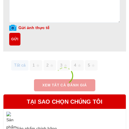
Gửi ảnh thực tế
GỬI
Tất cả
1
2
3
4
5
XEM TẤT CẢ ĐÁNH GIÁ
TẠI SAO CHỌN CHÚNG TÔI
Sản phẩm chính hãng