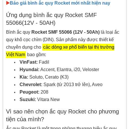
▶️
Báo giá bình ắc quy Rocket mới nhất hiện nay
Ứng dụng bình ắc quy Rocket SMF
55066(12V - 50AH)
Bình ắc quy
Rocket SMF 55066 (12V - 50Ah)
là loại ắc
quy khô cọc chìm (DIN). Sản phẩm này được thiết kế
chuyên dụng cho
các dòng xe phổ biến tại thị trường
Việt Nam
bao gồm:
VinFast:
Fadil
Hyundai:
Accent, Elantra, i20, Veloster
Kia:
Soluto, Cerato (K3)
Chevrolet:
Spark (từ 2013 trở lên), Aveo
Peugeot:
208
Suzuki:
Vitara New
Vì sao nên chọn ắc quy Rocket cho phương
tiện của mình?
Ắc quy Rocket là một trong những thương hiệu ắc quy