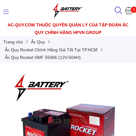
0
AC-QUY.COM THUỘC QUYỀN QUẢN LÝ CỦA TẬP ĐOÀN ẮC
QUY CHÍNH HÃNG HPVN GROUP
Trang chủ
Ắc Quy
Ắc Quy Rocket Chính Hãng Giá Tốt Tại TP.HCM
Ắc Quy Rocket SMF 55066 (12V-50AH)