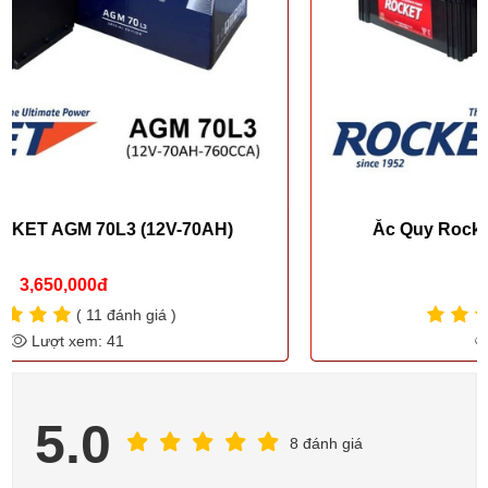
Ắc Quy Rocket SMF N200 (12V-200AH)
4,800,000đ
( 9 đánh giá )
Lượt xem: 57
5.0
8 đánh giá